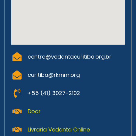
centro@vedantacuritiba.org.br
curitiba@rkmm.org
+55 (41) 3027-2102
Doar
Livraria Vedanta Online