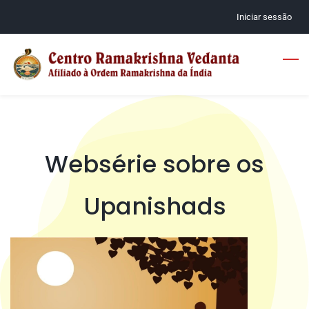
Skip
Iniciar sessão
to
main
content
Websérie sobre os
Upanishads