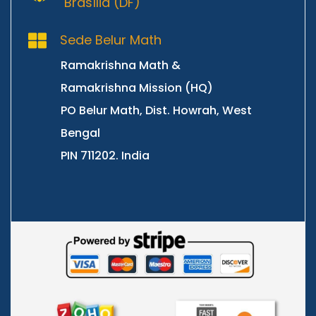
Brasília (DF)
Sede Belur Math
Ramakrishna Math &
Ramakrishna Mission (HQ)
​PO Belur Math, Dist. Howrah, West
Bengal
​PIN 711202. India