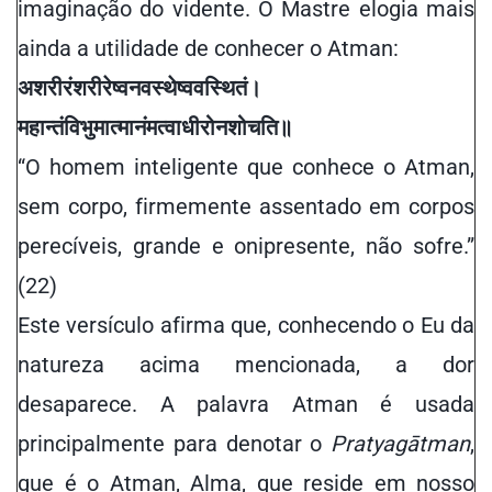
imaginação do vidente. O Mastre elogia mais
ainda a utilidade de conhecer o Atman:
अशरीरं
शरीरेष्वनवस्थेष्ववस्थितं
।
महान्तं
विभुमात्मानं
मत्वा
धीरो
न
शोचति॥
“O homem inteligente que conhece o Atman,
sem corpo, firmemente assentado em corpos
perecíveis, grande e onipresente, não sofre.”
(22)
Este versículo afirma que, conhecendo o Eu da
natureza acima mencionada, a dor
desaparece. A palavra Atman é usada
principalmente para denotar o
Pratyagātman
,
que é o Atman, Alma, que reside em nosso