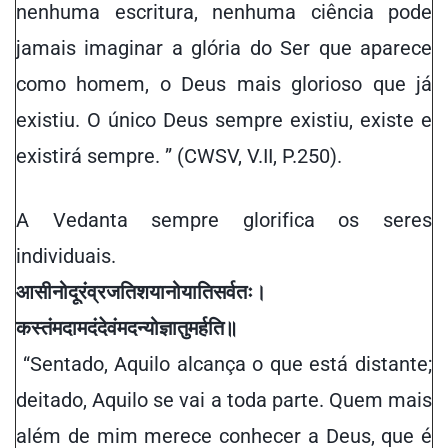
nenhuma escritura, nenhuma ciência pode
jamais imaginar a glória do Ser que aparece
como homem, o Deus mais glorioso que já
existiu. O único Deus sempre existiu, existe e
existirá sempre. ” (CWSV, V.II, P.250).
A Vedanta sempre glorifica os seres
individuais.
आसीनो
दूरं
व्रजति
शयानो
याति
सर्वतः
।
कस्तं
मदामदं
देवं
मदन्यो
ज्ञातुमर्हति
॥
“Sentado, Aquilo alcança o que está distante;
deitado, Aquilo se vai a toda parte. Quem mais
além de mim merece conhecer a Deus, que é