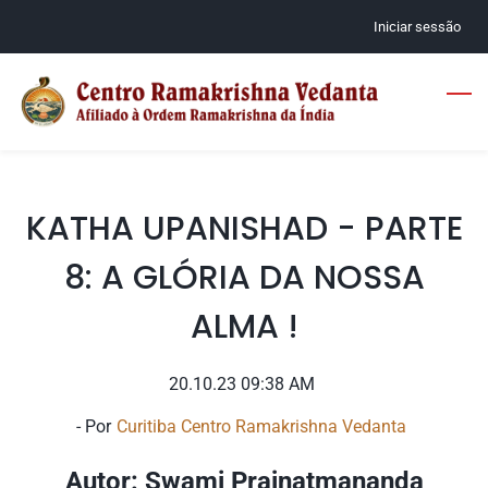
Skip
Iniciar sessão
to
main
content
KATHA UPANISHAD - PARTE
8: A GLÓRIA DA NOSSA
ALMA !
20.10.23 09:38 AM
- Por
Curitiba Centro Ramakrishna Vedanta
Autor: Swami Prajnatmananda