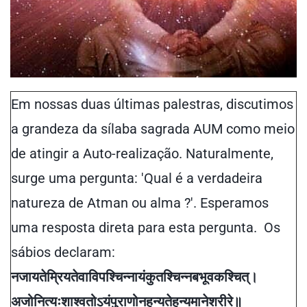
Em nossas duas últimas palestras, discutimos
a grandeza da sílaba sagrada AUM como meio
de atingir a Auto-realização. Naturalmente,
surge uma pergunta: 'Qual é a verdadeira
natureza de Atman ou alma ?'. Esperamos
uma resposta direta para esta pergunta. Os
sábios declaram:
न
जायते
म्रियते
वा
विपश्चिन्नायं
कुतश्चिन्न
बभूव
कश्चित्
।
अजो
नित्यः
शाश्वतोऽयं
पुराणो
न
हन्यते
हन्यमाने
शरीरे
॥