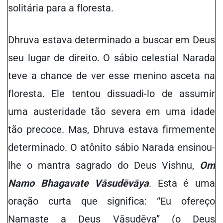
solitária para a floresta.
Dhruva estava determinado a buscar em Deus
seu
lugar de direito
. O sábio celestial Narada
teve a chance de ver esse menino asceta na
floresta. Ele tentou dissuadi-lo de assumir
uma austeridade tão severa
em uma idade
tão precoce
. Mas, Dhruva estava firmemente
determinado. O atônito sábio Narada ensinou-
lhe o mantra sagrado do Deus Vishnu,
Om
Namo Bhagavate Vāsudēvāya
. Esta é uma
oração curta que significa: “Eu ofereço
Namaste a Deus Vāsudēva” (o Deus