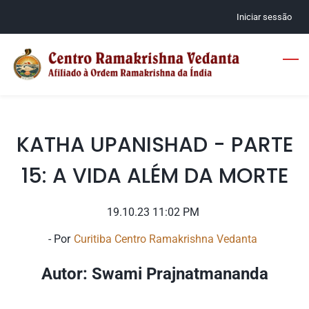
Skip
Iniciar sessão
to
main
content
KATHA UPANISHAD - PARTE
15: A VIDA ALÉM DA MORTE
19.10.23 11:02 PM
- Por
Curitiba Centro Ramakrishna Vedanta
Autor: Swami Prajnatmananda