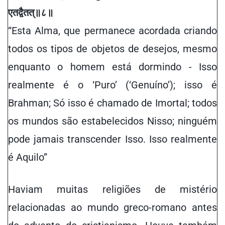
एतद्वैतत्
॥
८
॥
“Esta Alma, que permanece acordada criando
todos os tipos de objetos de desejos, mesmo
enquanto o homem está dormindo - Isso
realmente é
o
‘Pur
o
’ (‘
Genuíno’)
; isso é
Brahman; Só isso é chamado de Imortal; todos
os mundos são estabelecidos Nisso; ninguém
pode jamais transcender
Isso
. Isso realmente
é
Aquilo
”
Havia
m
muitas religiões de mistério
relacionadas ao mundo greco-romano antes