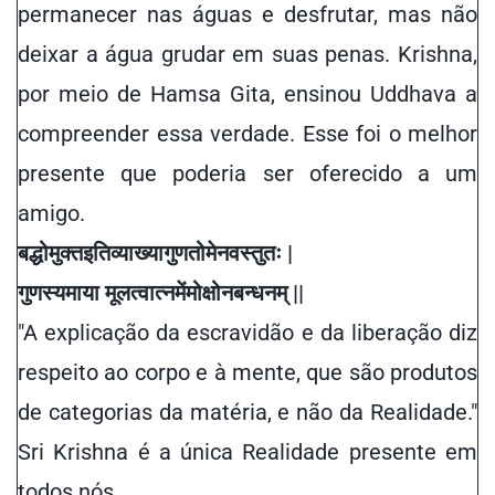
permanecer nas águas e desfrutar, mas não
deixar a água grudar em suas penas. Krishna,
por meio de Hamsa Gita, ensinou Uddhava a
compreender essa verdade. Esse foi o melhor
presente que poderia ser oferecido a um
amigo.
बद्धो
मुक्त
इति
व्याख्या
गुणतो
मे
न
वस्तुतः
|
गुणस्य
माया
मूलत्वात्
न
में
मोक्षो
न
बन्धनम्
||
"A explicação da escravidão e da liberação diz
respeito ao corpo e à mente, que são produtos
de categorias da matéria, e não da Realidade."
Sri Krishna é a única Realidade presente em
todos nós.