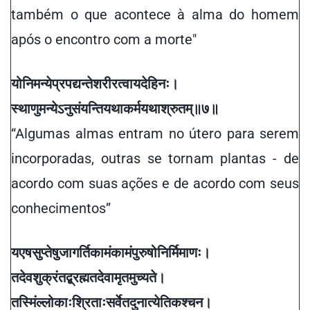
também o que acontece à alma do homem
após o encontro com a morte"
योनिमन्ये
प्रपद्यन्ते
शरीरत्वाय
देहिनः
।
स्थाणुमन्येऽनुसंयन्ति
यथाकर्म
यथाश्रुतम्
॥
७
॥
“Algumas almas entram no útero para serem
incorporadas, outras se tornam plantas - de
acordo com suas ações e de acordo com seus
conhecimentos”
य
एष
सुप्तेषु
जागर्ति
कामं
कामं
पुरुषो
निर्मिमाणः
।
तदेव
शुक्रं
तद्ब्रह्म
तदेवामृतमुच्यते
।
तस्मिंल्लोकाः
श्रिताः
सर्वे
तदु
नात्येति
कश्चन
।