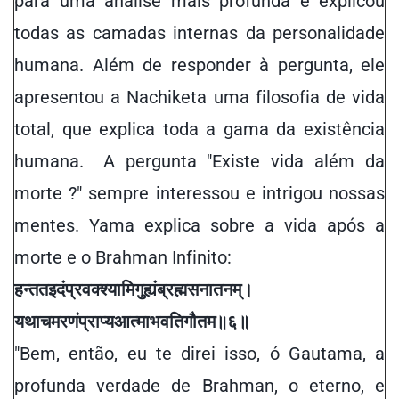
para uma análise mais profunda e explicou
todas as camadas internas da personalidade
humana. Além de responder à pergunta, e
le
apresentou a Nachiketa
uma filosofia de vida
total,
que explica toda a gama da existência
humana.
A pergunta "Existe vida além da
morte ?" sempre interessou e intrigou nossas
mentes. Yama explica sobre a vida após a
morte e o Brahman Infinito:
हन्त
त
इदं
प्रवक्श्यामि
गुह्यं
ब्रह्म
सनातनम्।
यथा
च
मरणं
प्राप्य
आत्मा
भवति
गौतम
॥
६
॥
"Bem, então, eu te direi isso, ó Gautama, a
profunda verdade de Brahman, o eterno, e