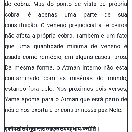
de cobra
. Mas do ponto de vista da própria
cobra, é apenas uma parte de sua
constituição. O veneno prejudicial a terceiros
não afeta a própria cobra. Também é um fato
que uma
quantidade mínima
de veneno é
usada como remédio, em alguns casos raros.
Da mesma forma, o Atman interno não está
contaminado com as misérias do mundo,
estando fora dele. Nos próximos dois versos,
Yama aponta para o Atman que está perto de
nós e nos exorta a encontrar nossa paz
Nele
.
एको
वशी
सर्वभूतान्तरात्मा
एकं
रूपं
बहुधा
यः
करोति
।