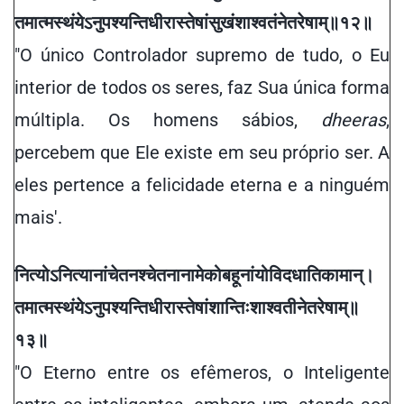
तमात्मस्थं
येऽनुपश्यन्ति
धीरास्तेषां
सुखं
शाश्वतं
नेतरेषाम्
॥१२॥
"O único Controlador supremo de tudo, o Eu
interior de todos os seres, faz Sua única forma
múltipla. Os homens sábios,
dheeras
,
percebem que Ele existe em seu próprio ser. A
eles pertence a felicidade eterna e a ninguém
mais'.
नित्योऽनित्यानां
चेतनश्चेतनानामेको
बहूनां
यो
विदधाति
कामान्
।
तमात्मस्थं
येऽनुपश्यन्ति
धीरास्तेषां
शान्तिः
शाश्वतीनेतरेषाम्
॥
१३
॥
"O Eterno entre os efêmeros, o Inteligente