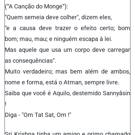
(“A Canção do Monge”):
"Quem semeia deve colher", dizem eles,
"e a causa deve trazer o efeito certo; bom
bom;
mau, mau
; e ninguém
escapa à
lei.
Mas
aquele que
usa
um corpo deve carregar
as consequências
".
Muito verdadeiro; mas bem
além
de ambos,
nome e forma, está o Atman
, sempre
livre
.
Saiba que você é Aquilo,
destemido
Sannyâsin
!
Diga - "Om Tat Sat, Om !"
Sri Krishna tinha um amigo e primo chamado