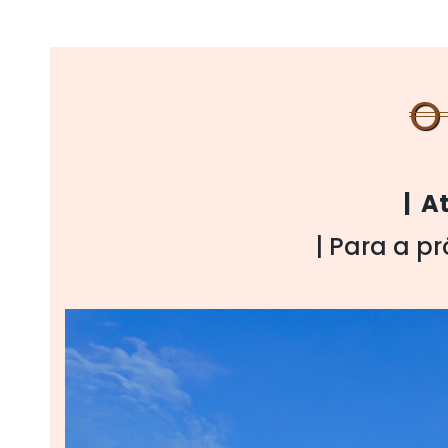
O
| A
| Para a p