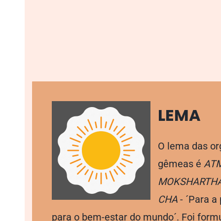
LEMA​
O lema das or
gêmeas é
AT
MOKSHARTHA
CHA
- ´Para a 
para o bem-estar do mundo´. Foi for