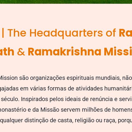
| The Headquarters of
R
ath
&
Ramakrishna Miss
ission
são organizações espirituais mundiais, não-
ajadas em várias formas de atividades humanitá
século. Inspirados pelos ideais de renúncia e serv
onastério e da Missão servem milhões de homen
qualquer distinção de casta, religião ou raça, por