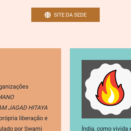
SITE DA SEDE
ganizações
MANO
M JAGAD HITAYA
própria liberação e
mulado por Swami
Índia, como vivida