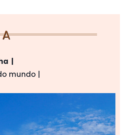
NA
ha |
 do mundo |