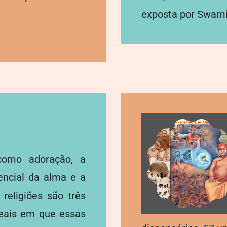
exposta por Swami
como adoração, a
encial da alma e a
religiões são três
eais ​​em que essas