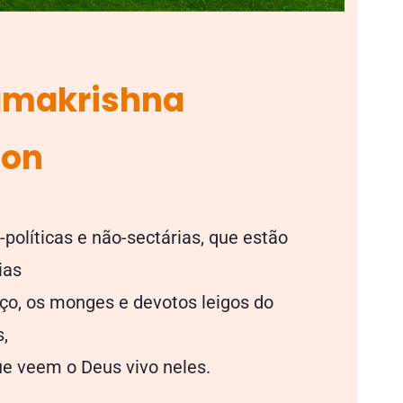
amakrishna
ion
políticas e não-sectárias, que estão
rias
iço, os monges e devotos leigos do
s,
que veem o Deus vivo neles.