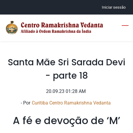
Skip
Iniciar sessão
to
main
content
Santa Mãe Sri Sarada Devi
- parte 18
20.09.23 01:28 AM
- Por
Curitiba Centro Ramakrishna Vedanta
A fé e devoção de ‘M’