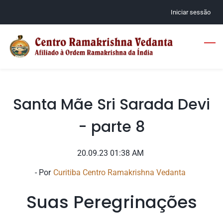
Skip
Iniciar sessão
to
main
content
Santa Mãe Sri Sarada Devi
- parte 8
20.09.23 01:38 AM
- Por
Curitiba Centro Ramakrishna Vedanta
Suas Peregrinações