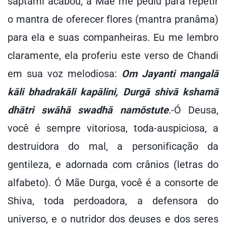
saptami acabou, a Mãe me pediu para repetir
o mantra de oferecer flores (mantra pranâma)
para ela e suas companheiras. Eu me lembro
claramente, ela proferiu este verso de Chandi
em sua voz melodiosa:
Om Jayanti mangalā
kāli bhadrakāli kapālini, Durgā shivā kshamā
dhātri swāhā swadhā namōstute
.
-Ó Deusa,
você é sempre vitoriosa, toda-auspiciosa, a
destruidora do mal, a personificação da
gentileza, e adornada com crânios (letras do
alfabeto). Ó Mãe Durga, você é a consorte de
Shiva, toda perdoadora, a defensora do
universo, e o nutridor dos deuses e dos seres